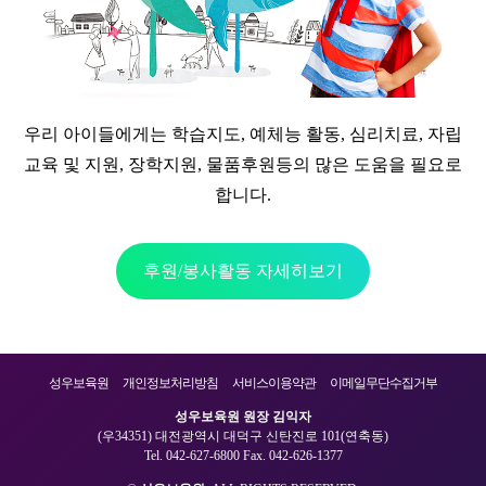
우리 아이들에게는 학습지도, 예체능 활동, 심리치료, 자립
교육 및 지원, 장학지원, 물품후원등의 많은 도움을 필요로
합니다.
후원/봉사활동 자세히보기
성우보육원
개인정보처리방침
서비스이용약관
이메일무단수집거부
성우보육원 원장 김익자
(우34351) 대전광역시 대덕구 신탄진로 101(연축동)
Tel. 042-627-6800 Fax. 042-626-1377