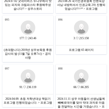
2024.07.02 굿네이버스 두나무에서 맛
2023.08.26 국가인권위원회 안현숙강
있는 피자와 크림파스타 후원해주셨
사님 내방하셔서 인권교육 2차 진행되
습니다!! > 성우스토리
었습니다!!^^* > 프로그램
095
096
177.♡.243.46
3.♡.215.150
(초대합니다) 2019년 성우보육원 후원
프로그램 65 페이지
감사의 밤 (11월 7일 오후7시) > 공지
사항
097
098
91.♡.236.119
66.♡.66.205
2024.04.09. 초등 저학년대상 책읽기
2024.11.11 성우 아동들이 선생님들께
프로그램 진행되었습니다. > 프로그램
빼빼로데이를 맞아 막대 과자로 마음
을 전달하는 시간을 가졌습니다. > 프