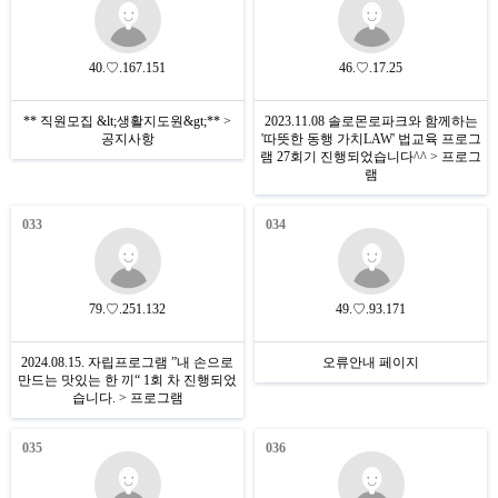
40.♡.167.151
46.♡.17.25
** 직원모집 &lt;생활지도원&gt;** >
2023.11.08 솔로몬로파크와 함께하는
공지사항
'따뜻한 동행 가치LAW' 법교육 프로그
램 27회기 진행되었습니다^^ > 프로그
램
033
034
79.♡.251.132
49.♡.93.171
2024.08.15. 자립프로그램 ”내 손으로
오류안내 페이지
만드는 맛있는 한 끼“ 1회 차 진행되었
습니다. > 프로그램
035
036