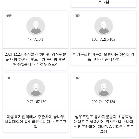
로그램
099
100
47.♡.13.1
103.♡.215.185
2024.12.23. 주식회사 하나힘 임직원분
한라공조한마음회 모범아동 선정되었
들 내방 하셔서 후드티와 붕어빵 후원
습니다~ > 공지사항
해주셨습니다. > 성우스토리
101
102
40.♡.167.136
200.♡.197.139
아동복지협회에서 주관하여 꿈나무
성우프렌즈 봉사자분들과 초등학생
체육대회에 참여하였습니다. > 프로그
대상으로 세종시에 위치한 젝슨 나이
램
스 키즈카페에 다녀왔습니다!! > 프로
그램