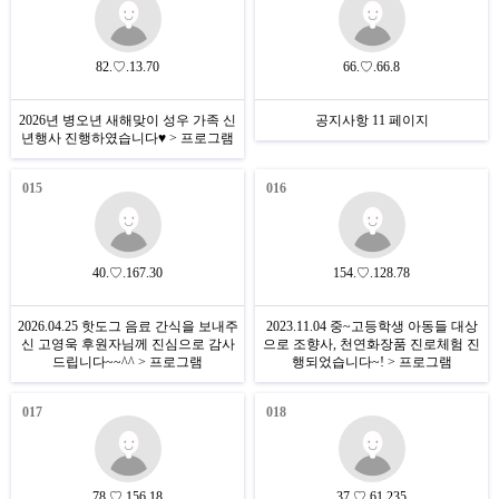
82.♡.13.70
66.♡.66.8
2026년 병오년 새해맞이 성우 가족 신
공지사항 11 페이지
년행사 진행하였습니다♥ > 프로그램
015
016
40.♡.167.30
154.♡.128.78
2026.04.25 핫도그 음료 간식을 보내주
2023.11.04 중~고등학생 아동들 대상
신 고영욱 후원자님께 진심으로 감사
으로 조향사, 천연화장품 진로체험 진
드립니다~~^^ > 프로그램
행되었습니다~! > 프로그램
017
018
78.♡.156.18
37.♡.61.235