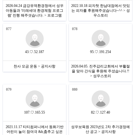
2026.04.24 금강유역환경청에서 성우
2022.10.18 피자헛 한남대점에서 맛있
아동들과 '미래세대 환경체험 프로그
는 피자를 후원해주셨습니다~^^ > 성
램' 진행 해주셧습니다. > 프로그램
우스토리
077
078
43.♡.52.187
95.♡.191.254
천사 모금 운동 > 공지사항
2026.04.05. 진주감리교회에서 부활절
을 맞아 간식을 후원해 주셨습니다.!!
> 성우스토리
079
080
107.♡.165.55
82.♡.127.40
2021.11.17 티티컴퍼니에서 동화기반
성우보육원 2023년도 2차 추가경정예
어린이 놀이 참여극 &lt;춤추고 싶은
산 공고 > 공지사항