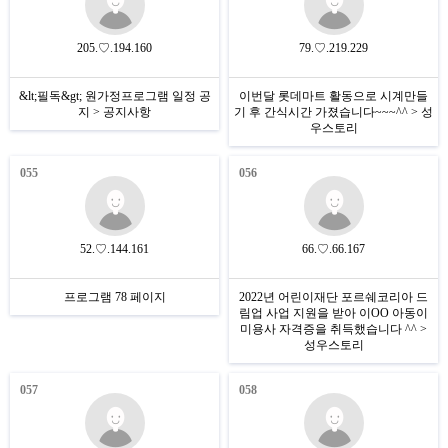
205.♡.194.160
79.♡.219.229
&lt;필독&gt; 원가정프로그램 일정 공
이번달 롯데마트 활동으로 시계만들
지 > 공지사항
기 후 간식시간 가졌습니다~~~^^ > 성
우스토리
055
056
52.♡.144.161
66.♡.66.167
프로그램 78 페이지
2022년 어린이재단 포르쉐코리아 드
림업 사업 지원을 받아 이OO 아동이
미용사 자격증을 취득했습니다 ^^ >
성우스토리
057
058