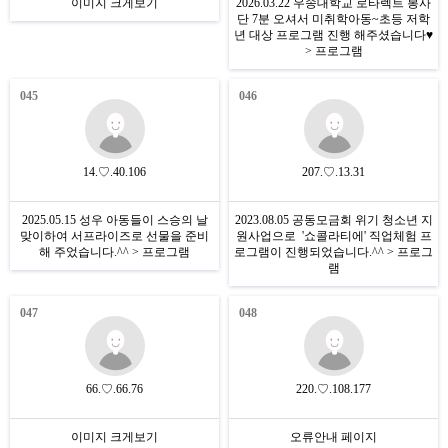
이미지 크게보기
2026.03.22 우송대학교 로타렉트 봉사
단 7분 오셔서 미취학아동~초등 저학
년 대상 프로그램 진행 해주셨습니다♥
> 프로그램
045
046
14.♡.40.106
207.♡.13.31
2025.05.15 성우 아동들이 스승의 날
2023.08.05 공동모금회 위기 청소년 지
맞이하여 서프라이즈로 선물을 준비
원사업으로 '쇼콜라티에' 직업체험 프
해 주었습니다.^^ > 프로그램
로그램이 진행되었습니다.^^ > 프로그
램
047
048
66.♡.66.76
220.♡.108.177
이미지 크게보기
오류안내 페이지