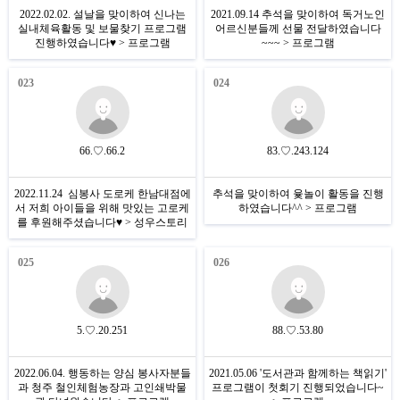
2022.02.02. 설날을 맞이하여 신나는
2021.09.14 추석을 맞이하여 독거노인
실내체육활동 및 보물찾기 프로그램
어르신분들께 선물 전달하였습니다
진행하였습니다♥ > 프로그램
~~~ > 프로그램
023
024
66.♡.66.2
83.♡.243.124
2022.11.24 심봉사 도로케 한남대점에
추석을 맞이하여 윷놀이 활동을 진행
서 저희 아이들을 위해 맛있는 고로케
하였습니다^^ > 프로그램
를 후원해주셨습니다♥ > 성우스토리
025
026
5.♡.20.251
88.♡.53.80
2022.06.04. 행동하는 양심 봉사자분들
2021.05.06 '도서관과 함께하는 책읽기'
과 청주 철인체험농장과 고인쇄박물
프로그램이 첫회기 진행되었습니다~