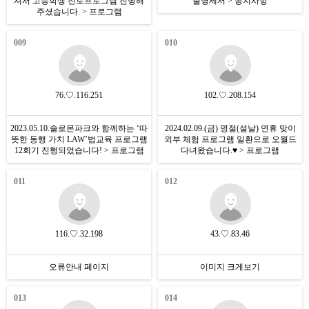
셔서 고등학생 진로프로그램 진행해
출명세서 > 공지사항
주셨습니다. > 프로그램
009
010
76.♡.116.251
102.♡.208.154
2023.05.10.솔로몬파크와 함께하는 ‘따
2024.02.09.(금) 명절(설날) 연휴 맞이
뜻한 동행 가치 LAW’법교육 프로그램
외부 체험 프로그램 일환으로 오월드
12회기 진행되었습니다! > 프로그램
다녀왔습니다.♥ > 프로그램
011
012
116.♡.32.198
43.♡.83.46
오류안내 페이지
이미지 크게보기
013
014