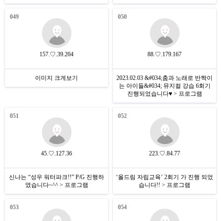
049
050
157.♡.39.204
88.♡.179.167
이미지 크게보기
2023.02.03 &#034;춤과 노래로 반짝이
는 아이들&#034; 뮤지컬 강습 6회기
진행되었습니다♥ > 프로그램
051
052
45.♡.127.36
223.♡.84.77
신나는 “성우 워터파크!!” P/G 진행하
‘올드림 자립교육’ 2회기 가 진행 되었
였습니다~^^ > 프로그램
습니다!! > 프로그램
053
054