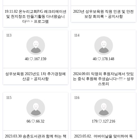
19.11.02 온누리교회P/G 레크리에이션
2023년 성우보육원 직원 인권 및 안전
및 천지창조 만들기활동 다녀왔습니
보장 회의록 > 공지사항
다^^ > 프로그램
113
114
40.♡.167.159
40.♡.178.148
성우보육원 2025년도 1차 추가경정예
2024.09.01 익명의 후원자님께서 맛있
산공 > 공지사항
는 중식 후원해 주셨습니다~!!! > 성우
스토리
115
116
66.♡.66.32
179.♡.127.216
2023.03.30 송촌도서관과 함께 하는 책
2023.05.02. 어버이날을 맞이하여 독