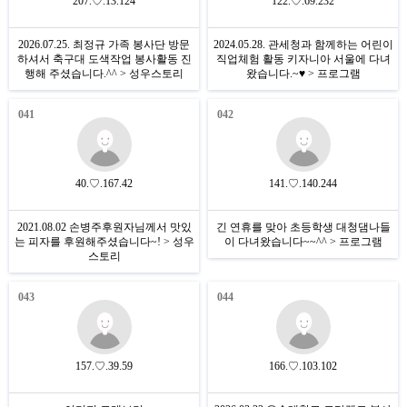
207.♡.13.124
122.♡.69.232
2026.07.25. 최정규 가족 봉사단 방문
2024.05.28. 관세청과 함께하는 어린이
하셔서 축구대 도색작업 봉사활동 진
직업체험 활동 키자니아 서울에 다녀
행해 주셨습니다.^^ > 성우스토리
왔습니다.~♥ > 프로그램
041
042
40.♡.167.42
141.♡.140.244
2021.08.02 손병주후원자님께서 맛있
긴 연휴를 맞아 초등학생 대청댐나들
는 피자를 후원해주셨습니다~! > 성우
이 다녀왔습니다~~^^ > 프로그램
스토리
043
044
157.♡.39.59
166.♡.103.102