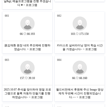
날&gt; 예술프로그램을 진행 주셨습니
다 ♥ > 프로그램
081
082
66.♡.66.193
103.♡.175.150
故김재환 원장 내외 추모예배 진행하
카이스트 실버라이닝 영어 학습 시간
였습니다. > 프로그램
을 가졌습니다~ > 프로그램
083
084
157.♡.39.10
66.♡.66.160
2025.10.07.추석을 맞이하여 명절 프로
월드비전에서 후원해 주신 Imago 영상
그램으로 블록 자동차 만들기를 진행
제작 두번째 시간이 진행되었습니
하였습니다~ > 프로그램
다.~~ > 프로그램