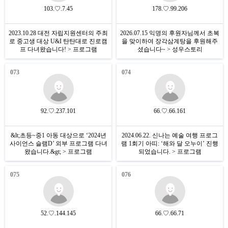
103.♡.7.45
178.♡.99.206
2023.10.28 대전 자립지원센터의 주최
2026.07.15 익명의 후원자님께서 초복
로 중고생 대상 U&I 탄탄대로 진로캠
을 맞이하여 장각삼계탕을 후원해주
프 다녀왔습니다! > 프로그램
셨습니다~ > 성우스토리
073
074
92.♡.237.101
66.♡.66.161
&lt;초등~중1 아동 대상으로 ‘2024년
2024.06.22. 신나는 예술 여행 프로그
사이언스 슬램D’ 외부 프로그램 다녀
램 1회기 아띠: ‘해와 달 오누이’ 진행
왔습니다.&gt; > 프로그램
되었습니다. > 프로그램
075
076
52.♡.144.145
66.♡.66.71