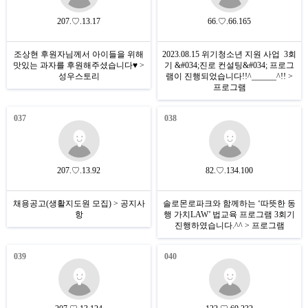
207.♡.13.17
66.♡.66.165
조상현 후원자님께서 아이들을 위해
2023.08.15 위기청소년 지원 사업 3회
맛있는 과자를 후원해주셨습니다♥ >
기 &#034;진로 컨설팅&#034; 프로그
성우스토리
램이 진행되었습니다!!^______^!! >
프로그램
037
038
207.♡.13.92
82.♡.134.100
채용공고(생활지도원 모집) > 공지사
솔로몬로파크와 함께하는 ‘따뜻한 동
항
행 가치LAW’ 법교육 프로그램 3회기
진행하였습니다.^^ > 프로그램
039
040