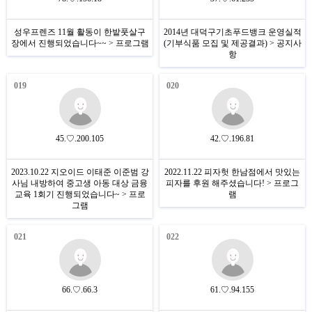
성우프렌즈 11월 활동이 한밭풋살구
2014년 대덕구기초푸드뱅크 운영실적
장에서 진행되었습니다~~ > 프로그램
(기부식품 모집 및 제공결과) > 공지사
항
019
020
45.♡.200.105
42.♡.196.81
2023.10.22 지오이드 이태준 이준범 강
2022.11.22 피자헛 한남점에서 맛있는
사님 내방하여 중고생 아동 대상 금융
피자를 후원 해주셨습니다! > 프로그
교육 1회기 진행되었습니다~ > 프로
램
그램
021
022
66.♡.66.3
61.♡.94.155