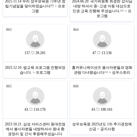
2025.11.14 우리 성우보육원 73주년 창
2024.06.29. 국가위원회 최경란 강사님
립기념일을 맞이하였습니다!!! > 프로
내방 하셔서 중~고생 아동 대상으로
그램
인권 교육 진행해 주셨습니다.^^ > 프
로그램
063
064
157.♡.39.201
47.♡.13.136
2025.12.10. 법교육 프로그램 진행되었
홍커뮤니케이션즈 봉사자분들과 영화
습니다. > 프로그램
관람 다녀왔습니다^^ > 성우스토리
065
066
43.♡.116.176
43.♡.190.161
2023.10.21. 삼성 서비스센터 동대전점
성우보육원 2025년도 1차 추가경정예
에서 봉사자분들 내방하셔서 원내 환
산공 > 공지사항
경정리 및 간식 후원해주셨습니다