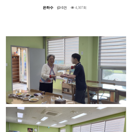
은하수
0건
4,307회