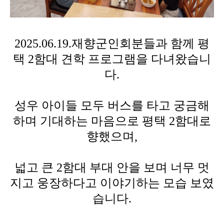
2025.06.19.
재향군인회분들과 함께
평
택
2
함대 견학 프로그램을 다녀왔습니
다
.
성우 아이들 모두 버스를 타고 궁금해
하며 기대하는 마음으로
평택
2
함대
로
향했으며
,
넓고 큰
2
함대 부대 안을 보며 너무 멋
지고 웅장하다고 이야기하는 모습 보였
습니다
.