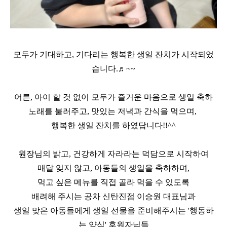
모두가 기대하고
,
기다리는 행복한 생일 잔치가 시작되었
습니다
.
♬
~~
어른
,
아이 할 것 없이 모두가 즐거운 마음으로 생일 축하
노래를 불러주고
,
맛있는 저녁과 간식을 먹으며
,
행복한 생일 잔치를 하였답니다
!!^^
원장님의 밝고
,
건강하게 자라라는 덕담으로 시작하여
매달 잊지 않고
,
아동들의 생일을 축하하며
,
먹고 싶은 메뉴를 직접 골라 먹을 수 있도록
배려해 주시는 공차 신탄진점 이승원 대표님과
생일 맞은 아동들에게 생일 선물을 준비해주시는
'
행동하
는 양심
'
후원자님들