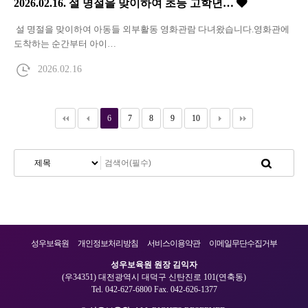
2026.02.16. 설 명절을 맞이하여 초등 고학년…
설 명절을 맞이하여 아동들 외부활동 영화관람 다녀왔습니다.영화관에
도착하는 순간부터 아이…
2026.02.16
6
7
8
9
10
성우보육원
개인정보처리방침
서비스이용약관
이메일무단수집거부
성우보육원 원장 김익자
(우34351) 대전광역시 대덕구 신탄진로 101(연축동)
Tel. 042-627-6800 Fax. 042-626-1377