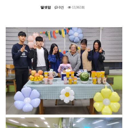
딸셋맘
0건
13,963회