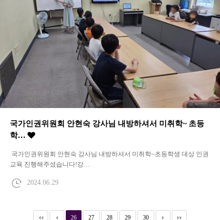
국가인권위원회 안현숙 강사님 내방하셔서 미취학~ 초등
학…
국가인권위원회 안현숙 강사님 내방하셔서 미취학~초등학생 대상 인권
교육 진행해주셨습니다!강…
2024.06.29
26
27
28
29
30