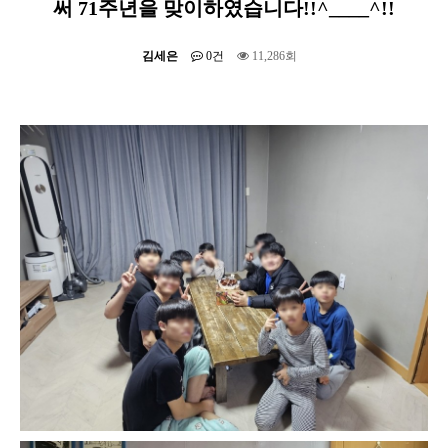
써 71주년을 맞이하였습니다!!^____^!!
김세은
0건
11,286회