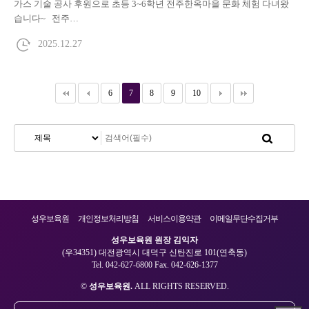
가스 기술 공사 후원으로 초등 3~6학년 전주한옥마을 문화 체험 다녀왔
습니다~ 전주…
2025.12.27
6
7
8
9
10
성우보육원
개인정보처리방침
서비스이용약관
이메일무단수집거부
성우보육원 원장 김익자
(우34351) 대전광역시 대덕구 신탄진로 101(연축동)
Tel. 042-627-6800 Fax. 042-626-1377
©
성우보육원.
ALL RIGHTS RESERVED.