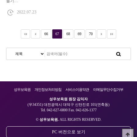
들기…
2022.07.23
66
67
68
69
70
성우보육원
개인정보처리방침
서비스이용약관
이메일무단수집거부
성우보육원 원장 김익자
(우34351) 대전광역시 대덕구 신탄진로 101(연축동)
Tel. 042-627-6800 Fax. 042-626-1377
©
성우보육원.
ALL RIGHTS RESERVED.
PC 버전으로 보기