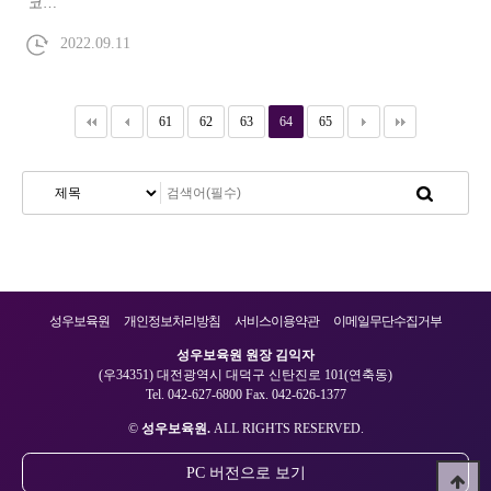
코…
2022.09.11
61
62
63
64
65
성우보육원
개인정보처리방침
서비스이용약관
이메일무단수집거부
성우보육원 원장 김익자
(우34351) 대전광역시 대덕구 신탄진로 101(연축동)
Tel. 042-627-6800 Fax. 042-626-1377
©
성우보육원.
ALL RIGHTS RESERVED.
PC 버전으로 보기