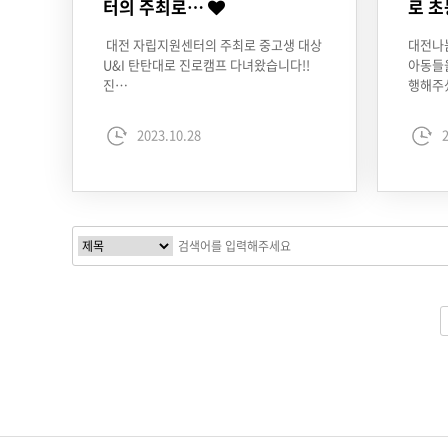
터의 주최로…
로 
대전 자립지원센터의 주최로 중고생 대상
대전나
U&I 탄탄대로 진로캠프 다녀왔습니다!!
아동들
진…
행해주
2023.10.28
2
다음
맨끝