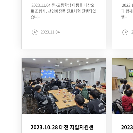
2023.11.04 중~고등학생 아동들 대상으
2023
로 조향사, 천연화장품 진로체험 진행되었
과 함께
습니…
행…
2023.11.04
2
2023.10.28 대전 자립지원센
202