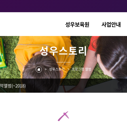
성우보육원
사업안내
성우스토리
>
성우스토리
>
프로그램 앨범
억앨범(~2018)