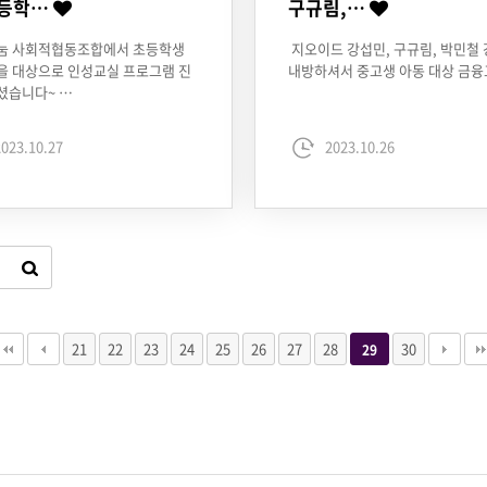
초등학…
구규림,…
눔 사회적협동조합에서 초등학생
지오이드 강섭민, 구규림, 박민철
을 대상으로 인성교실 프로그램 진
내방하셔서 중고생 아동 대상 금융
셨습니다~ …
023.10.27
2023.10.26
21
22
23
24
25
26
27
28
30
29