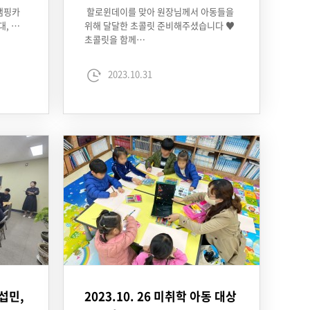
 캠핑카
할로윈데이를 맞아 원장님께서 아동들을
대, …
위해 달달한 초콜릿 준비해주셨습니다 ♥
초콜릿을 함께…
2023.10.31
강섭민,
2023.10. 26 미취학 아동 대상