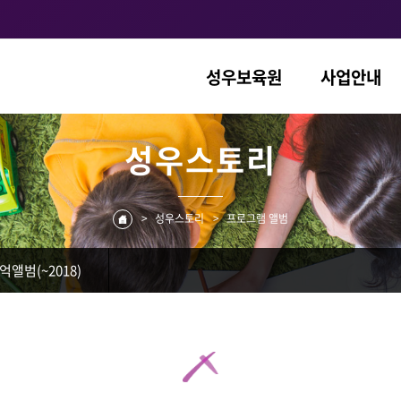
성우보육원
사업안내
성우스토리
>
성우스토리
>
프로그램 앨범
억앨범(~2018)