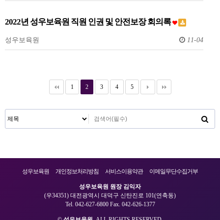
2022년 성우보육원 직원 인권 및 안전보장 회의록
성우보육원
11-04
1
2
3
4
5
성우보육원
개인정보처리방침
서비스이용약관
이메일무단수집거부
성우보육원 원장 김익자
(우34351) 대전광역시 대덕구 신탄진로 101(연축동)
Tel. 042-627-6800 Fax. 042-626-1377
©
성우보육원.
ALL RIGHTS RESERVED.