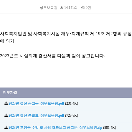
성우보육원
14,141회
0건
본문
사회복지법인 및 사회복지시설 재무
·
회계규칙 제
19
조 제
2
항의 규정
에 의거
2023
년도 시설회계 결산서를 다음과 같이 공고합니다
.
첨부파일
2023년 결산 공고문_성우보육원.pdf
(231.4K)
2023년 결산 총괄표_성우보육원.pdf
(723.8K)
2023년 후원금 수입 및 사용 결과보고 공고문_성우보육원.zip
(881.4K)