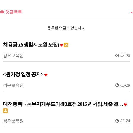
댓글목록
등록된 댓글이 없습니다.
채용공고(생활지도원 모집)
성우보육원
03-28
<원가정 일정 공지>
성우보육원
03-28
대전행복나눔무지개푸드마켓3호점 2016년 세입.세출 결…
성우보육원
03-28