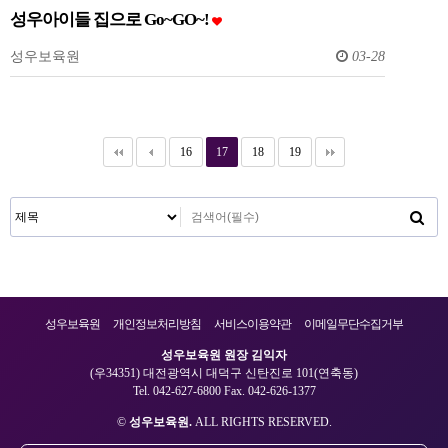
성우아이들 집으로 Go~GO~!
성우보육원
03-28
16
17
18
19
성우보육원
개인정보처리방침
서비스이용약관
이메일무단수집거부
성우보육원 원장 김익자
(우34351) 대전광역시 대덕구 신탄진로 101(연축동)
Tel. 042-627-6800 Fax. 042-626-1377
©
성우보육원.
ALL RIGHTS RESERVED.