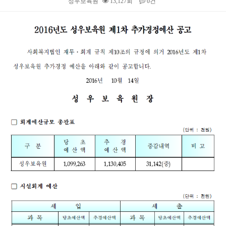
성우보육원
13,127회
0건
본문