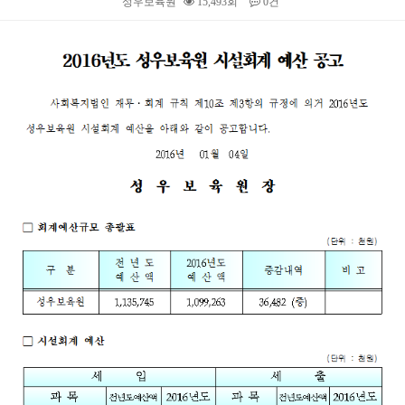
성우보육원
15,493회
0건
본문