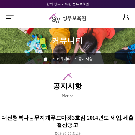
함께 행복 가득한 성우보육원
커뮤니티
>
커뮤니티
>
공지사항
공지사항
Notice
대전행복나눔무지개푸드마켓3호점 2014년도 세입.세출
결산공고
19-03-28 11:19