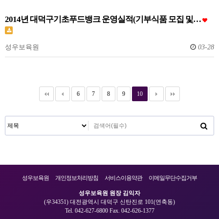
2014년 대덕구기초푸드뱅크 운영실적(기부식품 모집 및…
성우보육원
03-28
6
7
8
9
10
성우보육원
개인정보처리방침
서비스이용약관
이메일무단수집거부
성우보육원 원장 김익자
(우34351) 대전광역시 대덕구 신탄진로 101(연축동)
Tel. 042-627-6800 Fax. 042-626-1377