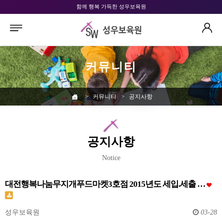
함께 행복 가득한 성우보육원
커뮤니티
>
커뮤니티
>
공지사항
공지사항
Notice
대전행복나눔무지개푸드마켓3호점 2015년도 세입.세출 …
성우보육원
03-28